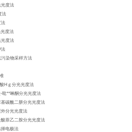
光光度法
度法
度法
光光度法
光光度法
钾法
态污染物采样方法
准
酸Hｇ分光光度法
酸
-
吡
**
啉酮分光光度法
苯基碳酰二肼分光光度法
紫外分光光度法
盐酸萘乙二胺分光光度法
选择电极法