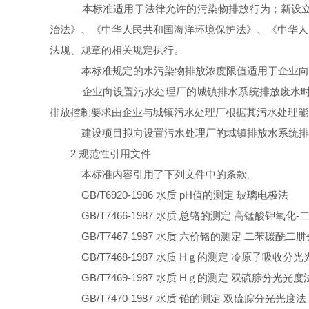
本标准适用于法律允许的污染物排放行为；新设
治法》、《中华人民共和国海洋环境保护法》、《中华人
法规、规章的相关规定执行。
本标准规定的水污染物排放浓度限值适用于企业向
企业向设置污水处理厂的城镇排水系统排放废水
排放控制要求由企业与城镇污水处理厂根据其污水处理能
建设项目拟向设置污水处理厂的城镇排放水系统排
2
规范性引用文件
本标准内容引用了下列文件中的条款。
GB/T6920-1986
水质
pH
值的测定
玻璃电极法
GB/T7466-1987
水质
总铬的测定
高锰酸钾氧化
-
GB/T7467-1987
水质
六价铬的测定
二苯碳酰二肼
GB/T7468-1987
水质
Hｇ
的测定
冷原子吸收分光
GB/T7469-1987
水质
Hｇ
的测定
双硫腙分光光度
GB/T7470-1987
水质
铅的测定
双硫腙分光光度法