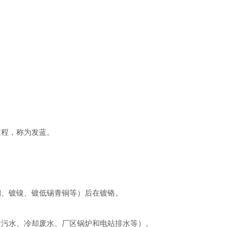
。
过程，称为发蓝。
铜、镀镍、镀低锡青铜等）后在镀铬。
活污水、冷却废水、厂区锅炉和电站排水等）。