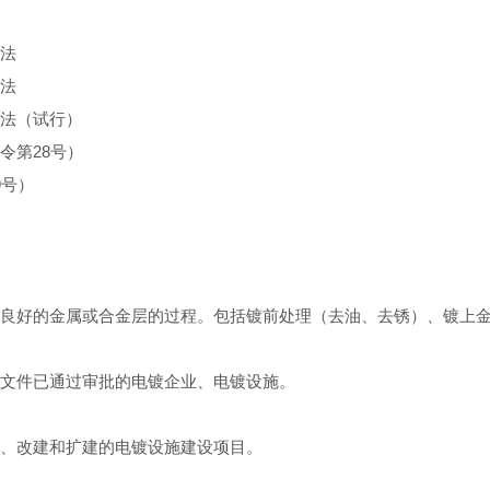
法
法
法（试行）
令第
28
号）
9
号）
良好的金属或合金层的过程。包括镀前处理（去油、去锈）、镀上
文件已通过审批的电镀企业、电镀设施。
、改建和扩建的电镀设施建设项目。