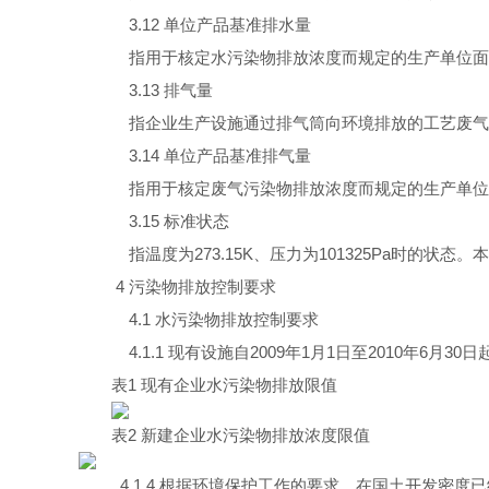
3.12
单位产品基准排水量
指用于核定水污染物排放浓度而规定的生产单位面
3.13
排气量
指企业生产设施通过排气筒向环境排放的工艺废气
3.14
单位产品基准排气量
指用于核定废气污染物排放浓度而规定的生产单位
3.15
标准状态
指温度为
273.15K
、压力为
101325Pa
时的状态。本
4
污染物排放控制要求
4.1
水污染物排放控制要求
4.1.1
现有设施自
2009
年
1
月
1
日至
2010
年
6
月
30
日
表
1
现有企业水污染物排放限值
表
2
新建企业水污染物排放浓度限值
4.1.4
根据环境保护工作的要求，在国土开发密度已