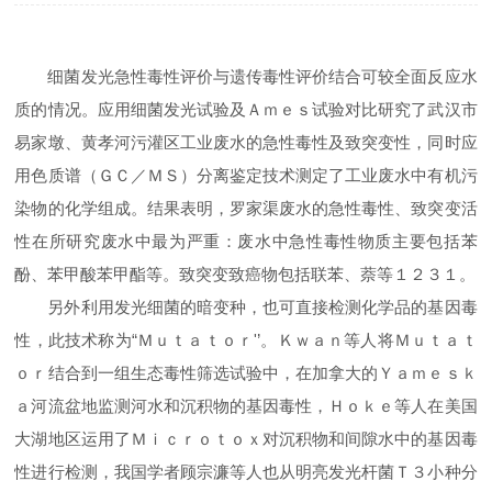
细菌发光急性毒性评价与遗传毒性评价结合可较全面反应水
质的情况。应用细菌发光试验及Ａｍｅｓ试验对比研究了武汉市
易家墩、黄孝河污灌区工业废水的急性毒性及致突变性，同时应
用色质谱（ＧＣ／ＭＳ）分离鉴定技术测定了工业废水中有机污
染物的化学组成。结果表明，罗家渠废水的急性毒性、致突变活
性在所研究废水中最为严重：废水中急性毒性物质主要包括苯
酚、苯甲酸苯甲酯等。致突变致癌物包括联苯、萘等１２３１。
另外利用发光细菌的暗变种，也可直接检测化学品的基因毒
性，此技术称为
“
Ｍｕｔａｔｏｒ'
’
。Ｋｗａｎ等人将Ｍｕｔａｔ
ｏｒ结合到一组生态毒性筛选试验中，在加拿大的Ｙａｍｅｓｋ
ａ河流盆地监测河水和沉积物的基因毒性，Ｈｏｋｅ等人在美国
大湖地区运用了Ｍｉｃｒｏｔｏｘ对沉积物和间隙水中的基因毒
性进行检测，我国学者顾宗濂等人也从明亮发光杆菌Ｔ３小种分