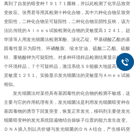
离到了自发的暗变种Ｔ９１７１菌株，并以此检测了化学品致突
变效应。张秀君等用其检测十种化合物，其中六种化合物呈致突
变阳性，二种化合物呈可疑阳性，二种化合物呈阴性反映，该方
法比传统的Ａｌｎｅｓ试验检测化合物的灵敏度高１２４１。赵
华清等人用发光细菌法检测苯酚、溴化乙锭、甲基磺酸乙酯的基
因毒性显示为阳性、环磷酰胺、缩水甘油、硫酸二乙酯、硫酸
锌、重铬酸钾为可疑阳性。对多种环境样品检测结果显示检出２
个环境样品，７个可疑样品，激活系统Ｓ９能极大地提高试验的
灵敏度１２５１。实验显示发光细菌法的灵敏度与Ａｍｅｓ试验
相似。
发光细菌法对某些具有基因毒性的化合物的检测不敏感，这
主要与它的作用机理有关，发光细菌法是利用发光细菌暗变种在
基因毒物的诱导下回复突变，恢复正常发光，移码剂主要使发光
细菌暗变种的发光系统阻遏物结合操纵子位置的能力发生改变。
ＤＮＡ插入剂以共价键与发光细菌的ＤＮＡ结合，产生移码突