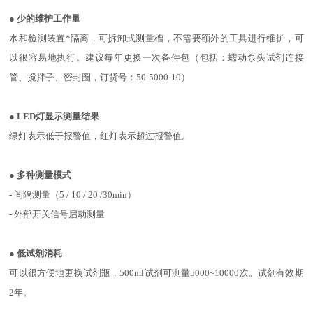
●
少的维护工作量
水和检测装置*隔离，可拆卸式测量槽，不需要额外的工
具进行维护，可
以很容易地执行。建议每年更换一次备件包
（包括：蠕动泵头试剂连接
管、搅拌子、密封圈，订货号：
50-5000-10）
●
LED灯显示测量结果
绿灯表示低于报警值，红灯表示超过报
警值。
●
多种测量模式
- 间隔测量（
5 / 10 / 20 /30min）
- 外部开关信号启动测量
●
低试剂消耗
可以很方便地更换试剂瓶，500ml试剂
可测量5000~10000次。试剂有效期
2年。