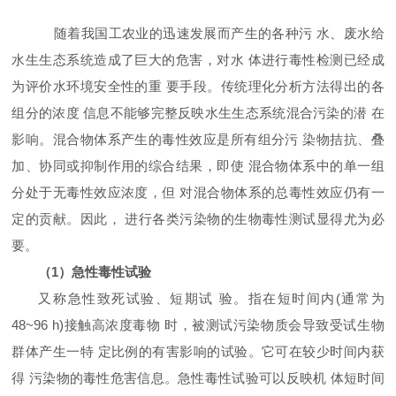
随着我国工农业的迅速发展而产生的各种污 水、废水给
水生生态系统造成了巨大的危害，对水 体进行毒性检测已经成
为评价水环境安全性的重 要手段。传统理化分析方法得出的各
组分的浓度 信息不能够完整反映水生生态系统混合污染的潜 在
影响。混合物体系产生的毒性效应是所有组分污 染物拮抗、叠
加、协同或抑制作用的综合结果，即使 混合物体系中的单一组
分处于无毒性效应浓度，但 对混合物体系的总毒性效应仍有一
定的贡献。因此， 进行各类污染物的生物毒性测试显得尤为必
要。
（1）急性毒性试验
又称急性致死试验、短期试 验。指在短时间内(通常为
48~96 h)接触高浓度毒物 时，被测试污染物质会导致受试生物
群体产生一特 定比例的有害影响的试验。它可在较少时间内获
得 污染物的毒性危害信息。急性毒性试验可以反映机 体短时间