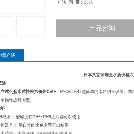
访 问 量：
2370
产品咨询
详细介绍
日本共立试剂盒水质快检六价
概述
立试剂盒水质快检六价铬Cr6+
，PACKTEST是简单的水质测量仪器。
简单操作进行测定。
优势
H校正 ：酸碱度在PH5~PH9之间都可以使用
任何器具： 用自带的比色卡即可出结果
得出结果：大部分项目仅需约几分钟时间