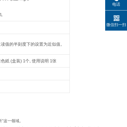
电话
/L
微信扫一扫
上读值的半刻度下的设置为近似值。
准色紙 (盒装) 1个, 使用说明 1张
析”这一领域。