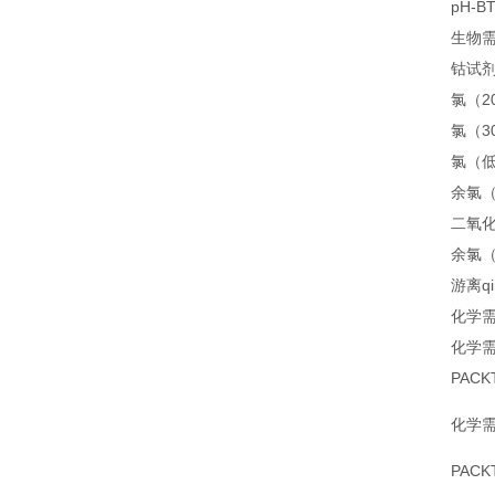
pH-
生物
钴试
氯（2
氯（3
氯（
余氯
二氧
余氯
游离q
化学
化学需
PAC
化学需
PAC