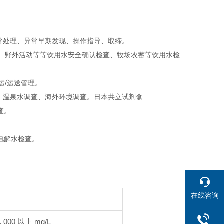
常处理、异常早期发现、操作指导、取缔。
火害、野外活动等等饮用水安全确认检查、牧场农蓄等饮用水检
运/运送管理。
、温泉水调查、海外环境调查。日本共立试剂盒
查。
电解水检查。
在线咨询
0, 000 以上 mg/L