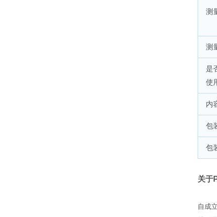
测
测
是
使
内
包
包
关于P
自成