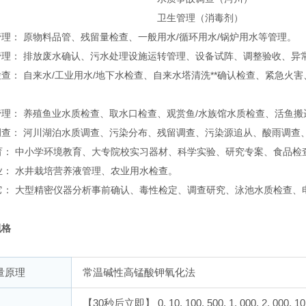
卫生管理（消毒剂）
理： 原物料品管、残留量检查、一般用水/循环用水/锅炉用水等管理。
管理： 排放废水确认、污水处理设施运转管理、设备试阵、调整验收、异
查： 自来水/工业用水/地下水检查、自来水塔清洗**确认检查、紧急
理： 养殖鱼业水质检查、取水口检查、观赏鱼/水族馆水质检查、活鱼搬
调查： 河川湖泊水质调查、污染分布、残留调查、污染源追从、酸雨调查
育： 中小学环境教育、大专院校实习器材、科学实验、研究专案、食品检
业： 水井栽培营养液管理、农业用水检查。
它： 大型精密仪器分析事前确认、毒性检定、调查研究、泳池水质检查、
规格
量原理
常温碱性高锰酸钾氧化法
【30秒后立即】 0, 10, 100, 500, 1, 000, 2, 000, 1