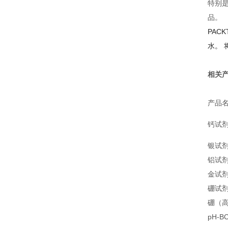
特别
品。
PA
水。
相关
产品
钙试
银试
铝试
金试
硼试
硼（
pH-