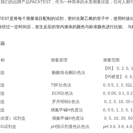
是我们的品牌产品PACKTEST，作为一种简单的水质测量仪器，任何人
CKTEST是将每个测量项目配制的试剂，密封在聚乙烯的管子中，使用时
 将经过一定时间后，发生反应的管内液体的颜色与标准颜色进行比较。 与
产品
名称
测量原理
测量范围
【钙】 0, 2, 5, 
剂盒
酚酞络合酮比色法
【钙硬度】 0, 5, 1
剂盒
TBF比色法
0, 0.5, 1, 2, 5
剂盒
ECR比色法
0, 0.05, 0.1, 0.
剂盒
罗丹明B比色法
0, 2, 5, 10, 20
剂盒
偶氮甲碱H色度法
0, 0.5, 1, 2, 5,
高浓度）试剂盒
偶氮甲碱H色度法
0, 5, 10, 20, 5
BCG试剂盒
pH指示剂显色比色法
pH 3.6, 3.8, 4.0,