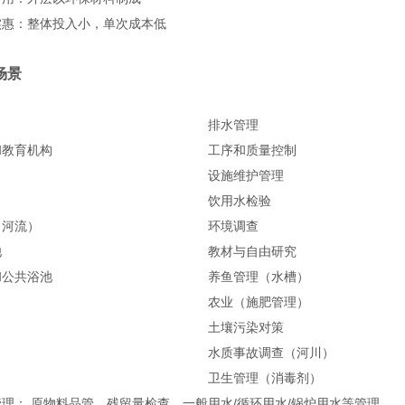
实惠：整体投入小，单次成本低
场景
排水管理
和教育机构
工序和质量控制
设施维护管理
饮用水检验
（河流）
环境调查
池
教材与自由研究
和公共浴池
养鱼管理（水槽）
农业（施肥管理）
土壤污染对策
水质事故调查（河川）
卫生管理（消毒剂）
理： 原物料品管、残留量检查、一般用水/循环用水/锅炉用水等管理。