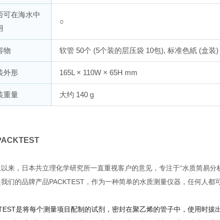
否可在海水中
○
用
容物
软管 50个 (5个装的层压袋 10包), 标准色紙 (盒装)
装外形
165L × 110W × 65H mm
装重量
大约 140 g
ACKTEST
立以来，日本共立理化学研究所一直重视客户的意见，专注于“水质简易分
是我们的品牌产品PACKTEST，作为一种简单的水质测量仪器，任何人
CKTEST是将每个测量项目配制的试剂，密封在聚乙烯的管子中，使用时