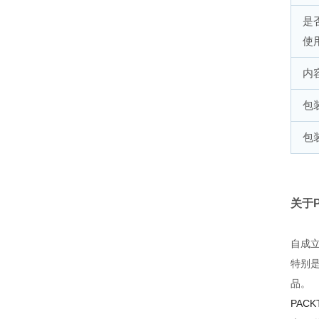
是
使
内
包
包
关于P
自成
特别
品。
PA