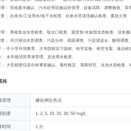
管理： 排放废水确认、污水处理设施运转管理、设备试阵、调整验收、异
检查： 自来水/工业用水/地下水检查、自来水塔清洗确认检查、紧急火害
理： 养殖鱼业水质检查、取水口检查、观赏鱼/水族馆水质检查、活鱼搬
调查： 河川湖泊水质调查、污染分布、残留调查、污染源追从、酸雨调查
育： 中小学环境教育、大专院校实习器材、科学实验、研究专案、食品检
业： 水井栽培营养液管理、农业用水检查。
它： 大型精密仪器分析事前确认、毒性检定、调查研究、泳池水质检查、
规格
量原理
碘化钾比色法
量刻度
1, 2, 5, 10, 20, 30, 50 mg/L
量时间
1 分