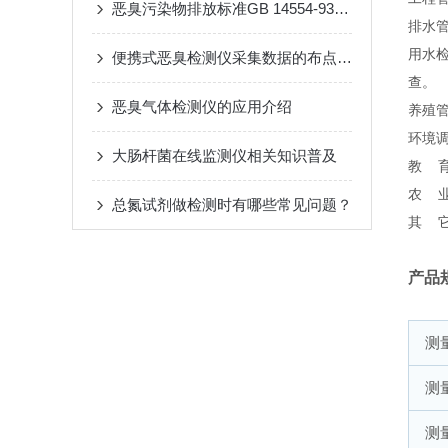
恶臭污染物排放标准GB 14554-93（代替GBJ 4-73）
排水
用水
便携式恶臭检测仪采集数据的布点方法说明
查。
恶臭气体检测仪的应用介绍
养殖管
环境
大肠杆菌在线监测仪相关知识普及
教 
农 
总氮试剂做检测时有哪些常见问题？
其 
产品
测
测
测