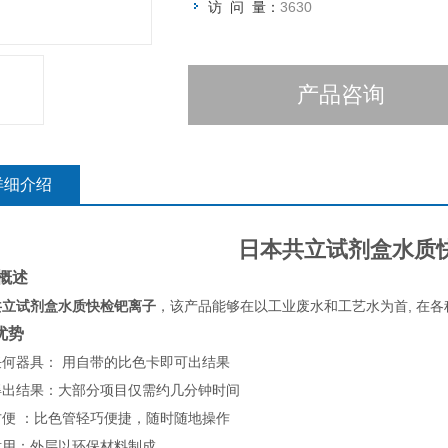
访 问 量：
3630
产品咨询
详细介绍
日本共立试剂盒水质
概述
共立试剂盒水质快检钯离子
，该产品能够在以工业废水和工艺水为首, 在各
优势
任何器具： 用自带的比色卡即可出结果
得出结果：大部分项目仅需约几分钟时间
方便 ：比色管轻巧便捷，随时随地操作
耐用：外层以环保材料制成